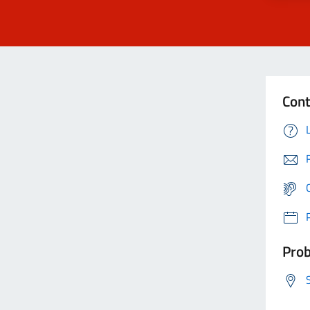
Cont
Prob