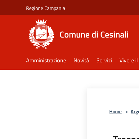
Salta al contenuto principale
Regione Campania
Comune di Cesinali
Amministrazione
Novità
Servizi
Vivere 
Home
>
Arg