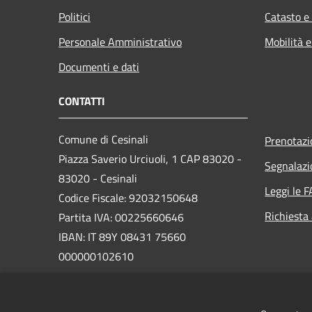
Politici
Catasto e
Personale Amministrativo
Mobilità e
Documenti e dati
CONTATTI
Comune di Cesinali
Prenotaz
Piazza Saverio Urciuoli, 1 CAP 83020 -
Segnalazi
83020 - Cesinali
Leggi le 
Codice Fiscale: 92032150648
Richiesta
Partita IVA: 00225660646
IBAN: IT 89Y 08431 75660
000000102610
PEC:
protocollo@pec.comune.cesinali.av.it